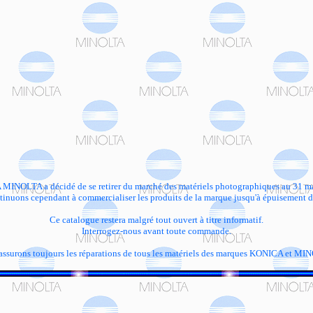
INOLTA a décidé de se retirer du marché des matériels photographiques au 31 m
inuons cependant à commercialiser les produits de la marque jusqu'à épuisement d
Ce catalogue restera malgré tout ouvert à titre informatif.
Interrogez-nous avant toute commande.
assurons toujours les réparations de tous les matériels des marques KONICA et MI