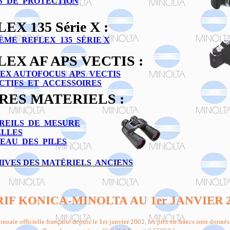
S DE PROTECTION
EX 135 Série X :
ÈME REFLEX 135 SÉRIE X
LEX
AF APS VECTIS :
EX AUTOFOCUS APS VECTIS
CTIFS ET ACCESSOIRES
RES MATERIELS :
REILS DE MESURE
LLES
EAU DES PILES
IVES DES MATÉRIELS ANCIENS
RIF
KONICA-
MINOLTA AU 1er JANVIER
onnaie officielle française depuis le 1er janvier 2002, les prix en francs sont donnés à