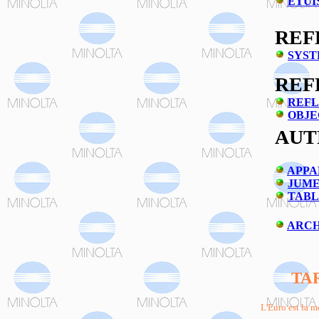
ÉTUI
REFL
SYST
REF
REFL
OBJE
AUT
APPA
JUME
TABL
ARCH
TA
L'Euro est la m