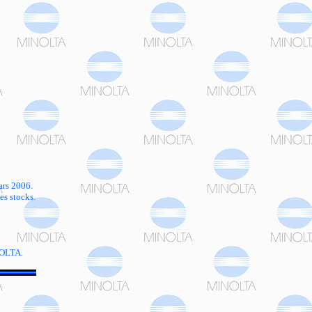
ars 2006.
es stocks.
NOLTA.