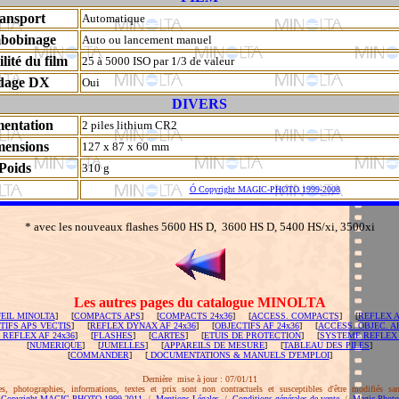
ansport
Automatique
bobinage
Auto ou lancement manuel
ilité du film
25 à 5000 ISO par 1/3 de valeur
dage DX
Oui
DIVERS
mentation
2 piles lithium CR2
mensions
127 x 87 x 60 mm
Poids
310 g
Ó
Copyright MAGIC-PHOTO 1999-2008
* avec les nouveaux flashes 5600 HS D, 3600 HS D, 5400 HS/xi, 3500xi
Les autres pages du catalogue MINOLTA
EIL MINOLTA
] [
COMPACTS APS
] [
COMPACTS 24x36
] [
ACCESS. COMPACTS
] [
REFLEX 
TIFS APS VECTIS
] [
REFLEX DYNAX AF 24x36
] [
OBJECTIFS AF 24x36
] [
ACCESS. OBJEC. AF
 REFLEX AF 24x36
] [
FLASHES
] [
CARTES
] [
ETUIS DE PROTECTION
] [
SYSTEME REFLEX
[
NUMERIQUE
] [
JUMELLES
] [
APPAREILS DE MESURE
] [
TABLEAU DES PILES
]
[
COMMANDER
] [
DOCUMENTATIONS & MANUELS D'EMPLOI
]
Dernière mise à jour : 07/01/11
s, photographies, informations, textes et prix sont non contractuels et susceptibles d'être modifiés san
Copyright MAGIC-PHOTO 1999-2011
/
Mentions Légales
/
Conditions générales de vente
/
Magic-Photo