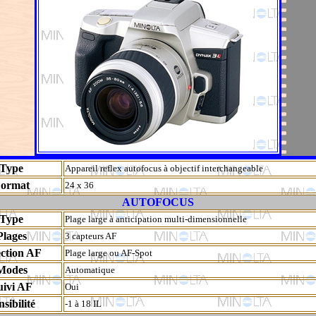
Type
Appareil reflex autofocus à objectif interchangeable
ormat
24 x 36
AUTOFOCUS
Type
Plage large à anticipation multi-dimensionnelle
Plages
3 capteurs AF
ection AF
Plage large ou AF-Spot
Modes
Automatique
uivi AF
Oui
nsibilité
-1 à 18 IL