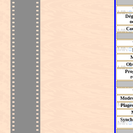
Dég
o
Co
M
Ob
Pro
r
Modes
Plage
Synchr