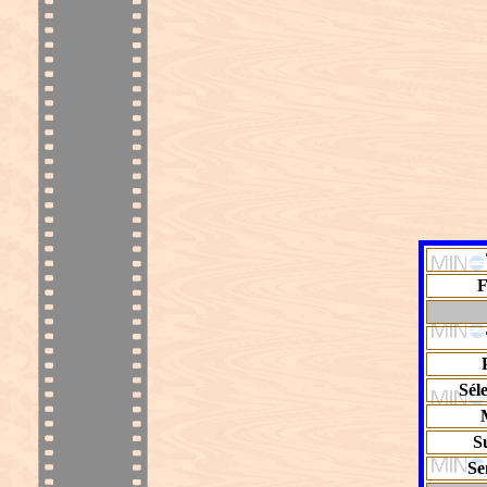
F
Sél
S
Se