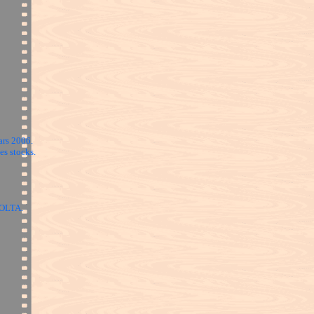
ars 2006.
es stocks.
NOLTA.