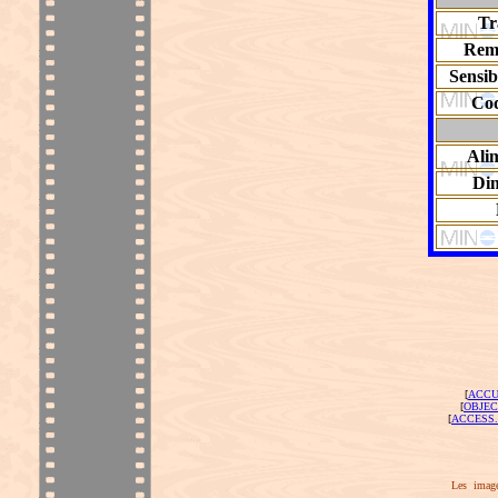
Tr
Rem
Sensib
Co
Ali
Di
[
ACCU
[
OBJEC
[
ACCESS.
Les image