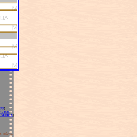
APS
]
 24x36
]
 SERIE X
]
s préavis.