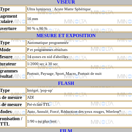
VISEUR
Type
Ultra lumineux : Acute Matte Sphérique
agement
16 mm
culaire
uverture
90 % x 90 %
MESURE ET EXPOSITION
Type
Automatique programmée
Mode
P et programmes résultats
esure
14 zones en nid d'abeilles
turateur
1/2000 sec à 30 sec
grammes
Portrait, Paysage, Sport, Macro, Portrait de nuit
ésultat
FLASH
Type
Intégré, 'pop-up'
 de mesure
ADI
s de mesure
Pré-éclair TTL
Modes
Auto, Annulé, Forcé, Réduction des yeux rouges, Wireless*
onisation /
1/90 s ou plus lent
TTL
FILM