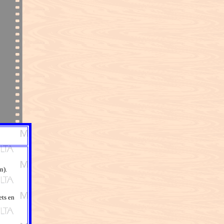
n).
ets en