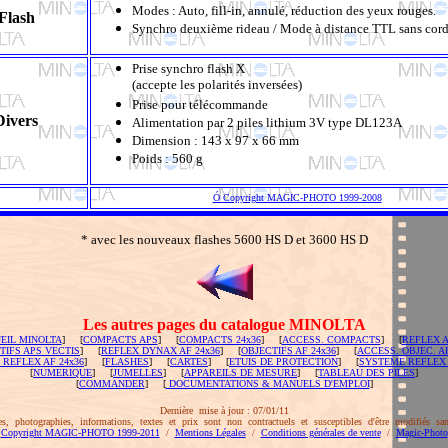
Modes : Auto, fill-in, annulé, réduction des yeux rouges.
Flash
Synchro deuxième rideau / Mode à distance TTL sans cor
Prise synchro flash X
(accepte les polarités inversées)
Prise pour télécommande
Divers
Alimentation par 2 piles lithium 3V type DL123A
Dimension : 143 x 97 x 66 mm
Poids : 560 g
Ó
Copyright MAGIC-PHOTO 1999-2008
* avec les nouveaux flashes 5600 HS D et 3600 HS D
Les autres pages du catalogue MINOLTA
EIL MINOLTA
] [
COMPACTS APS
] [
COMPACTS 24x36
] [
ACCESS. COMPACTS
] [
REFLEX 
TIFS APS VECTIS
] [
REFLEX DYNAX AF 24x36
] [
OBJECTIFS AF 24x36
] [
ACCESS. OBJEC. AF
 REFLEX AF 24x36
] [
FLASHES
] [
CARTES
] [
ETUIS DE PROTECTION
] [
SYSTEME REFLEX
[
NUMERIQUE
] [
JUMELLES
] [
APPAREILS DE MESURE
] [
TABLEAU DES PILES
]
[
COMMANDER
] [
DOCUMENTATIONS & MANUELS D'EMPLOI
]
Dernière mise à jour : 07/01/11
s, photographies, informations, textes et prix sont non contractuels et susceptibles d'être modifiés san
Copyright MAGIC-PHOTO 1999-2011
/
Mentions Légales
/
Conditions générales de vente
/
Magic-Photo