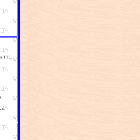
es TTL.
n.
par