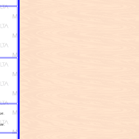
ue.
re.