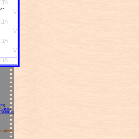
don.
APS
]
 24x36
]
 SERIE X
]
s préavis.