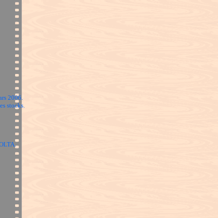
ars 2006.
es stocks.
NOLTA.