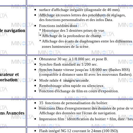
surface d'affichage inégalée (diagonale de 46 mm).
Affichage en toutes lettres des procédures de réglages,
des fonctions personnalisées et des infos Data.
Fonctions inédites dont :
e navigation
* Historique des 5 denières prises de vue.
* Affichage de la profondeur de champ.
* Affichage des écarts de diaphragmes entre les différentes
zones lumineuses de la scène.
Obturateur 30 sec. à 1/8 000 sec. et pose B.
Synchro flash standard au 1/200 sec.
Synchro haute vitesse jusqu'au 1/8 000 sec (flashes HSS)
rateur et
(compatible à distance sans fil avec les nouveaux flashes).
orisation
Mode rafale 4 images/seconde.
Rembobinage ultra rapide ou silencieux.
Fonction d'échange de film en cours d'exposition.
35
fonctions de personalisation du boîtier.
Fonctions Data d'enregistrement des données de prise de v
ons Avancées
Affichage des données sur l'écran de navigation.
Impression film : identification du boitier + film, date / heu
Flash intégré NG 12 couvrant le 24mm (100 ISO).