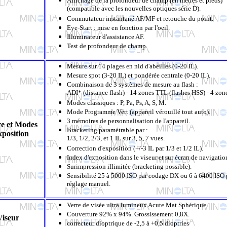
Affichage de la profondeur de champ (en mètres et pieds)
(compatible avec les nouvelles optiques série D).
Commutateur instantané AF/MF et retouche du point.
Eye-Start : mise en fonction par l'oeil.
Illuminateur d'assistance AF.
Test de profondeur de champ.
Mesure sur 14 plages en nid d'abeilles (0-20 IL).
Mesure spot (3-20 IL) et pondérée centrale (0-20 IL).
Combinaison de 3 systèmes de mesure au flash :
ADI* (distance flash) - 14 zones TTL (flashes HSS) - 4 zon
Modes classiques : P, Pa, Ps, A, S, M.
Mode Programme Vert (appareil vérouillé tout auto).
3 mémoires de personnalisation de l'appareil.
e et Modes
Bracketing paramétrable par :
xposition
1/3, 1/2, 2/3, et 1 IL sur 3, 5, 7 vues.
Correction d'exposition (+/-3 IL par 1/3 et 1/2 IL).
Index d'exposition dans le viseur et sur écran de navigatio
Surimpression illimitée (b
racketing possible).
Sensibilité 25 à 5000 ISO par codage DX ou 6 à 6400 ISO 
réglage manuel.
Verre de visée ultra lumineux Acute Mat Sphérique.
Couverture 92%
x 94%. Grossissement 0,8X.
Viseur
correcteur dioptrique de -2,5
à +0,5
dioptries