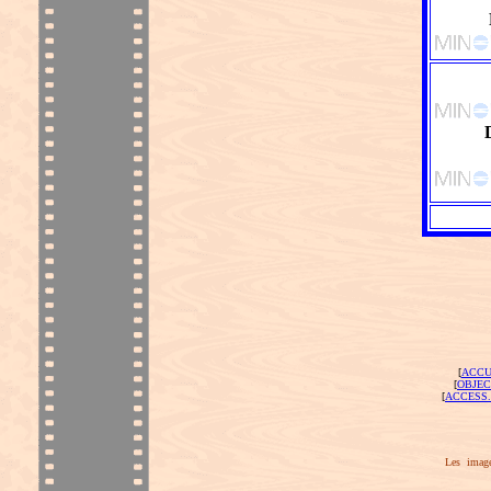
[
ACCU
[
OBJEC
[
ACCESS.
Les image