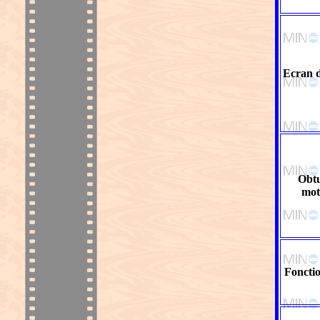
Ecran d
Obtu
mot
Foncti